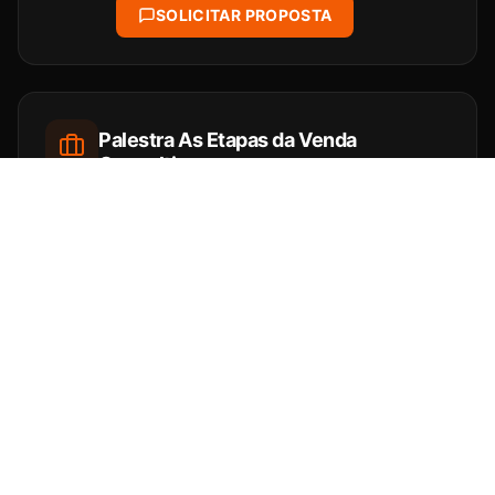
SOLICITAR PROPOSTA
Palestra As Etapas da Venda
Consultiva
Quem domina o processo não depende do
improviso — constrói o fechamento antes
mesmo da proposta.
SOLICITAR PROPOSTA
Palestra Vendedor Com Repertório
Vende Mais