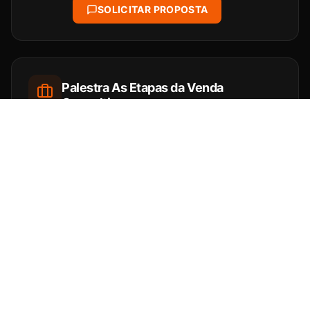
SOLICITAR PROPOSTA
Palestra As Etapas da Venda
Consultiva
Quem domina o processo não depende do
improviso — constrói o fechamento antes
mesmo da proposta.
SOLICITAR PROPOSTA
Palestra Vendedor Com Repertório
Vende Mais